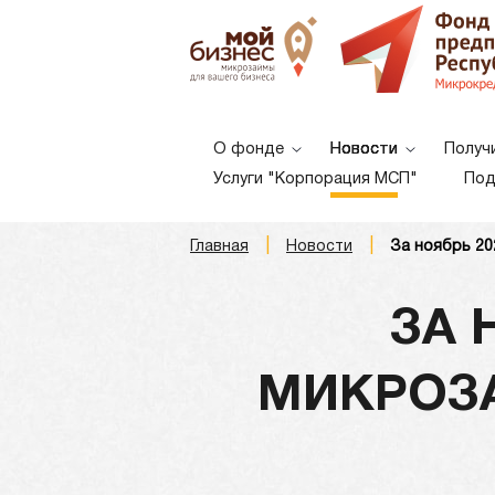
О фонде
Новости
Получ
Услуги "Корпорация МСП"
Под
|
|
Главная
Новости
За ноябрь 20
A
A
A
Шрифт:
ЗА 
МИКРОЗА