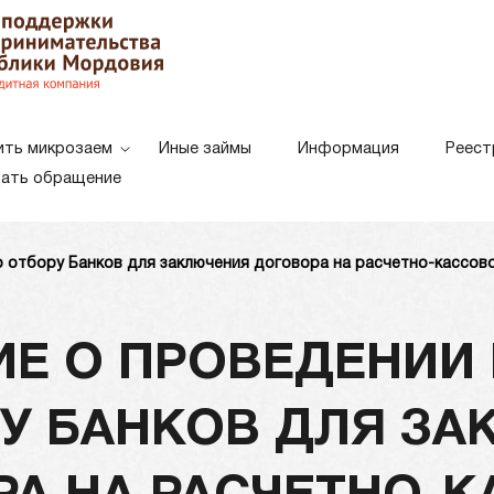
ить микрозаем
Иные займы
Информация
Реест
ать обращение
 отбору Банков для заключения договора на расчетно-кассо
Белая схема
Черная схе
Цветовая схема:
Е О ПРОВЕДЕНИИ
У БАНКОВ ДЛЯ З