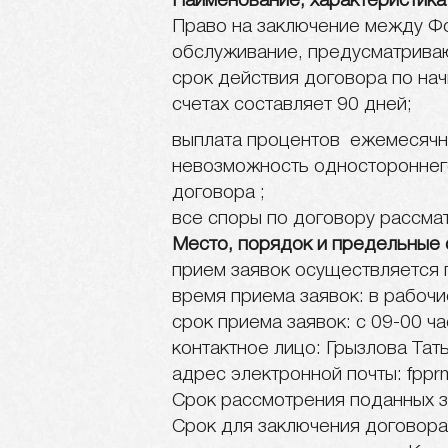
Наименование, характеристика
Право на заключение между Фо
обслуживание, предусматрива
срок действия договора по на
счетах составляет 90 дней;
выплата процентов ежемесячн
невозможность одностороннего
договора ;
все споры по договору рассма
Место, порядок и предельные 
прием заявок осуществляется п
время приема заявок: в рабочие
срок приема заявок: с 09-00 ч
контактное лицо: Грызлова Тать
адрес электронной почты: fppr
Срок рассмотрения поданных з
Срок для заключения договора