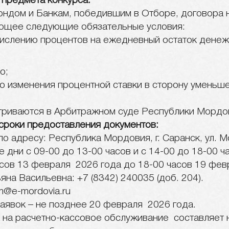
 предмета конкурса:
ндом и Банкам, победившим в Отборе, договора 
ющее следующие обязательные условия:
числению процентов на ежедневный остаток денеж
о;
 изменения процентной ставки в сторону уменьше
триваются в Арбитражном суде Республики Мордо
сроки предоставления документов:
о адресу: Республика Мордовия, г. Саранск, ул. Мо
 дни с 09-00 до 13-00 часов и с 14-00 до 18-00 ч
асов 13 февраля 2026 года до 18-00 часов 19 фев
яна Васильевна: +7 (8342) 240035 (доб. 204).
m@e-mordovia.ru
аявок – не позднее 20 февраля 2026 года.
 на расчетно-кассовое обслуживание составляет н