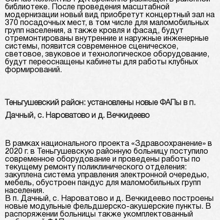
библиотеке. После проведения масштабной
модернизации новый вид приобретут концертный зал на
370 посадочных мест, в том числе для маломобильных
групп населения, а также кровля и фасад, будут
отремонтированы внутренние и наружные инженерные
системы, появится современное сценическое,
световое, звуковое и технологическое оборудование,
будут переоснащены кабинеты для работы клубных
формирований.
Теньгушевский район: установлены новые ФАПы в п.
Дачный, с. Нароватово и д. Вечкидеево
В рамках национального проекта «Здравоохранение» в
2020 г. в Теньгушевскую районную больницу поступило
современное оборудование и проведены работы по
текущему ремонту поликлинического отделения:
закуплена система управления электронной очередью,
мебель, обустроен пандус для маломобильных групп
населения.
В п. Дачный, с. Нароватово и д. Вечкидеево построены
новые модульные фельдшерско-акушерские пункты. В
распоряжении больницы также укомплектованный