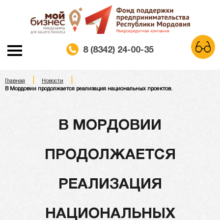
8 (8342) 24-00-35
|
|
A
Главная
Новости
A
A
Шрифт:
В Мордовии продолжается реализация национальных проектов.
Белая схема
Черная схема
Цветовая схема:
В МОРДОВИИ
Обычный сайт
ПРОДОЛЖАЕТСЯ
РЕАЛИЗАЦИЯ
НАЦИОНАЛЬНЫХ