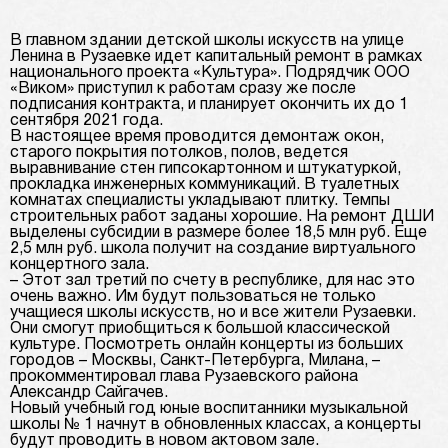
В главном здании детской школы искусств на улице
Ленина в Рузаевке идет капитальный ремонт в рамках
национального проекта «Культура». Подрядчик ООО
«Виком» приступил к работам сразу же после
подписания контракта, и планирует окончить их до 1
сентября 2021 года.
В настоящее время проводится демонтаж окон,
старого покрытия потолков, полов, ведется
выравнивание стен гипсокартонном и штукатуркой,
прокладка инженерных коммуникаций. В туалетных
комнатах специалисты укладывают плитку. Темпы
строительных работ заданы хорошие. На ремонт ДШИ
выделены субсидии в размере более 18,5 млн руб. Еще
2,5 млн руб. школа получит на создание виртуального
концертного зала.
– Этот зал третий по счету в республике, для нас это
очень важно. Им будут пользоваться не только
учащиеся школы искусств, но и все жители Рузаевки.
Они смогут приобщиться к большой классической
культуре. Посмотреть онлайн концерты из больших
городов – Москвы, Санкт-Петербурга, Милана, –
прокомментировал глава Рузаевского района
Александр Сайгачев.
Новый учебный год юные воспитанники музыкальной
школы № 1 начнут в обновленных классах, а концерты
будут проводить в новом актовом зале.