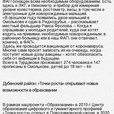
ФАП оснащен всем необходимым оборудованием. Есть
здесь и ЭКГ, и глюкометр, и прибор для измерения
уровня холестерина, ростометр, весы, в том числе и
электронные для новорожденных малышей.
«В прошлом году появились двое малышей в
Смолькове и один в Редкодубье, – рассказывает
местный фельдшер Раиса Фролова. – Когда я
спрашиваю у молодых родителей, куда они хотят
ездить на прививки, необходимые новорожденным, в
районную больницу или в наш ФАП, они отвечают,
конечно, в ФАП».
Здесь же проводится вакцинация от коронавируса.
Многие сами просят записать их на очередь, когда
поступят новые дозы вакцины – хотят обезопасить
себя от инфекции в будущем.
Всего в Турдакове проживают 274 человека и 147
прописаны в Смолькове, детей до 18 лет – 44.
Дубенский район: «Точки роста» открывают новые
возможности в образовании
В рамках нацпроекта «Образование» в 2019 г. Центр
образования цифрового и гуманитарного профилей
«Точка роста» открыт в Поводимовской школе, в 2020