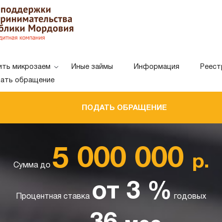
ить микрозаем
Иные займы
Информация
Реест
ать обращение
ПОДАТЬ ОБРАЩЕНИЕ
Белая схема
Черная схе
Цветовая схема:
5 000 000
р.
Сумма до
от 3 %
Процентная ставка
годовых