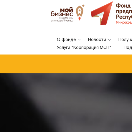
О фонде
Новости
Получ
Услуги "Корпорация МСП"
Под
A
A
A
Шрифт: