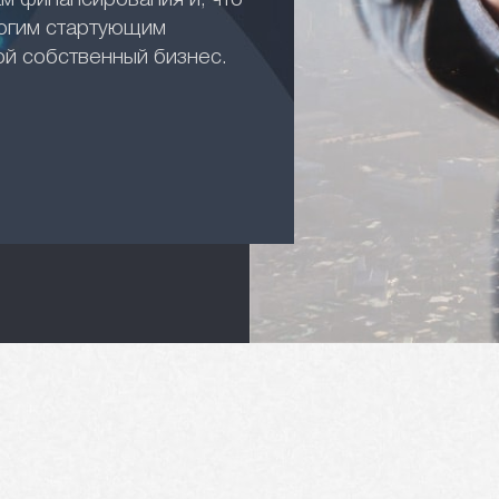
м финансирования и, что
ногим стартующим
ой собственный бизнес.