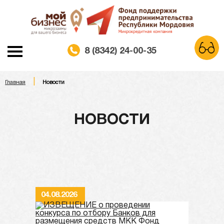
8 (8342) 24-00-35
|
A
Главная
Новости
A
A
Шрифт:
Белая схема
Черная схема
Цветовая схема:
НОВОСТИ
Обычный сайт
04.08.2026