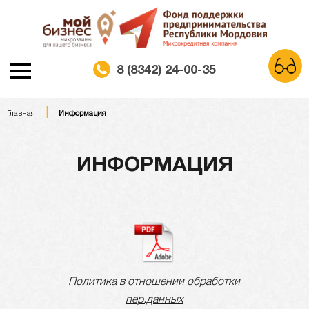
8 (8342) 24-00-35
|
A
Главная
Информация
A
A
Шрифт:
Белая схема
Черная схема
Цветовая схема:
ИНФОРМАЦИЯ
Обычный сайт
Политика в отношении обработки
пер.данных