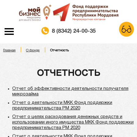
8 (8342) 24-00-35
|
|
A
Главная
О фонде
Отчетность
A
A
Шрифт:
Белая схема
Черная схема
Цветовая схема:
ОТЧЕТНОСТЬ
Обычный сайт
Отчет об эффективноcти деятельности получателя
микрозайма
Отчет о деятельности МКК Фонд поддержки
предпринимательства РМ 2020
Отчет о целях расходования денежных средств и
использовании иного имущества МКК Фонд поддержки
предпринимательства РМ 2020
Отчет о деятельности МКК Фонд поддержки