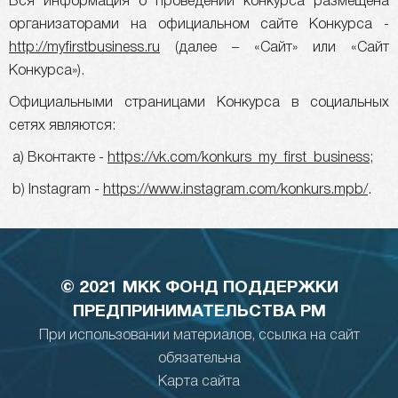
Вся информация о проведении конкурса размещена
организаторами на официальном сайте Конкурса -
http://myfirstbusiness.ru
(далее – «Сайт» или «Сайт
Конкурса»).
Официальными страницами Конкурса в социальных
сетях являются:
а) Вконтакте -
https://vk.com/konkurs_my_first_business
;
b) Instagram -
https://www.instagram.com/konkurs.mpb/
.
© 2021 МКК ФОНД ПОДДЕРЖКИ
ПРЕДПРИНИМАТЕЛЬСТВА РМ
При использовании материалов, ссылка на сайт
обязательна
Карта сайта