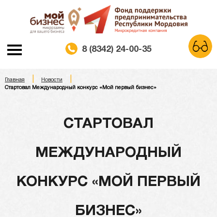
8 (8342) 24-00-35
|
|
A
Главная
Новости
A
A
Шрифт:
Стартовал Международный конкурс «Мой первый бизнес»
Белая схема
Черная схема
Цветовая схема:
СТАРТОВАЛ
Обычный сайт
МЕЖДУНАРОДНЫЙ
КОНКУРС «МОЙ ПЕРВЫЙ
БИЗНЕС»