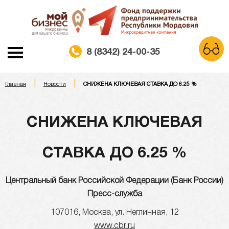
8 (8342) 24-00-35
|
|
A
Главная
Новости
СНИЖЕНА КЛЮЧЕВАЯ СТАВКА ДО 6.25 %
A
A
Шрифт:
Белая схема
Черная схема
Цветовая схема:
СНИЖЕНА КЛЮЧЕВАЯ
Обычный сайт
СТАВКА ДО 6.25 %
Центральный банк Российской Федерации (Банк России)
Пресс-служба
107016, Москва, ул. Неглинная, 12
www.cbr.ru