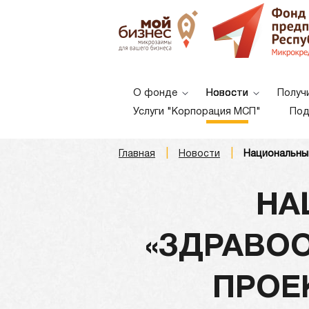
О фонде
Новости
Получ
Услуги "Корпорация МСП"
Под
|
|
Главная
Новости
Национальный
A
A
A
Шрифт:
НА
«ЗДРАВО
ПРОЕ