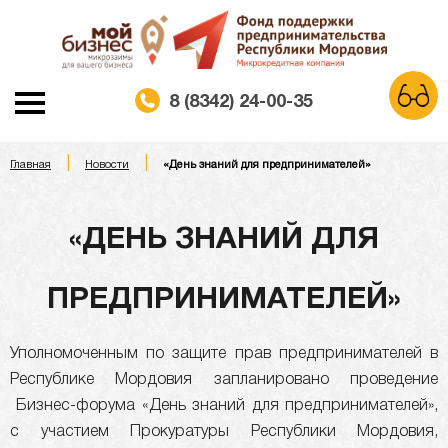
8 (8342) 24-00-35
|
|
A
Главная
Новости
«День знаний для предпринимателей»
A
A
Шрифт:
Белая схема
Черная схема
Цветовая схема:
«ДЕНЬ ЗНАНИЙ ДЛЯ
Обычный сайт
ПРЕДПРИНИМАТЕЛЕЙ»
Уполномоченным по защите прав предпринимателей в
Республике Мордовия запланировано проведение
Бизнес-форума «День знаний для предпринимателей»,
с участием Прокуратуры Республики Мордовия,