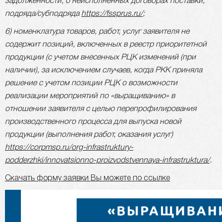
задолженности, о неисполненных договорах поставки,
подряда/субподряда
https://fssprus.ru/
;
6) номенклатура товаров, работ, услуг заявителя не
содержит позиций, включенных в реестр приоритетной
продукции (с учетом внесенных РЦК изменений (при
наличии), за исключением случаев, когда РКК приняла
решение с учетом позиции РЦК о возможности
реализации мероприятий по «выращиванию» в
отношении заявителя с целью перепрофилирования
производственного процесса для выпуска новой
продукции (выполнения работ, оказания услуг)
https://corpmsp.ru/org-infrastruktury-
podderzhki/innovatsionno-proizvodstvennaya-infrastruktura/
.
Скачать форму заявки Вы можете по ссылке