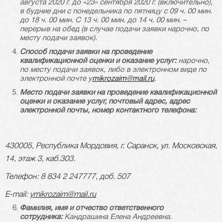
августа 2020 г. до «23» сентября 2020 г. (включительно),
в будние дни с понедельника по пятницу с 09 ч. 00 мин.
до 18 ч. 00 мин. С 13 ч. 00 мин. до 14 ч. 00 мин. –
перерыв на обед (в случае подачи заявки нарочно, по
месту подачи заявок).
Способ подачи заявки на проведение
квалификационной оценки и оказание услуг:
нарочно,
по месту подачи заявок, либо в электронном виде по
электронной почте
y
mikrozaim@mail.ru
.
Место подачи заявки на проведение квалификационной
оценки и оказание услуг, почтовый адрес, адрес
электронной почты, номер контактного телефона:
430005, Республика Мордовия, г. Саранск, ул. Московская,
14, этаж 3, каб.303.
Телефон:
8 834 2 247777, доб. 507
E-mail:
ymikrozaim@mail.ru
Фамилия, имя и отчество ответственного
сотрудника:
Кандрашина Елена Андреевна.