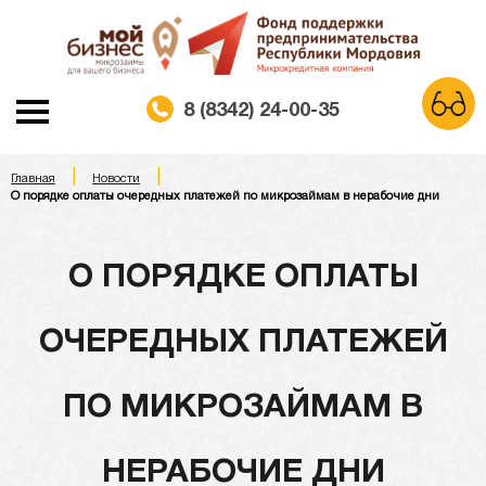
8 (8342) 24-00-35
|
|
A
Главная
Новости
A
A
Шрифт:
О порядке оплаты очередных платежей по микрозаймам в нерабочие дни
Белая схема
Черная схема
Цветовая схема:
О ПОРЯДКЕ ОПЛАТЫ
Обычный сайт
ОЧЕРЕДНЫХ ПЛАТЕЖЕЙ
ПО МИКРОЗАЙМАМ В
НЕРАБОЧИЕ ДНИ