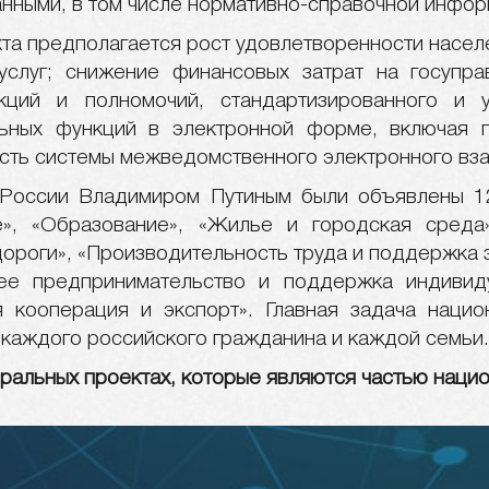
нными, в том числе нормативно-справочной инфор
кта предполагается рост удовлетворенности насел
услуг; снижение финансовых затрат на госупра
кций и полномочий, стандартизированного и у
льных функций в электронной форме, включая 
сть системы межведомственного электронного вз
 России Владимиром Путиным были объявлены 12
е», «Образование», «Жилье и городская среда
ороги», «Производительность труда и поддержка з
ее предпринимательство и поддержка индивид
 кооперация и экспорт». Главная задача наци
 каждого российского гражданина и каждой семьи.
ральных проектах, которые являются частью нацио