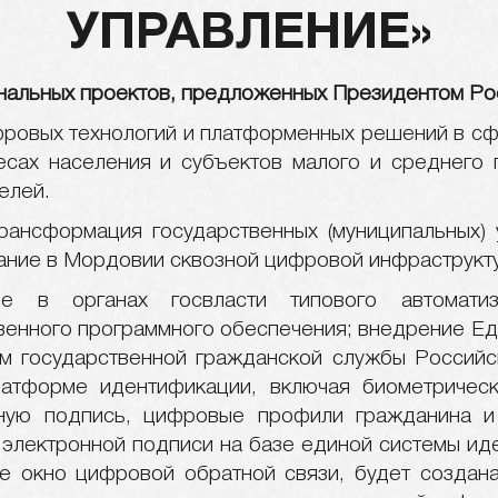
УПРАВЛЕНИЕ»
нальных проектов, предложенных Президентом Р
ровых технологий и платформенных решений в сф
ресах населения и субъектов малого и среднего
елей.
ансформация государственных (муниципальных) у
ание в Мордовии сквозной цифровой инфраструкт
ие в органах госвласти типового автоматиз
твенного программного обеспечения; внедрение Е
м государственной гражданской службы Россий
атформе идентификации, включая биометричес
ную подпись, цифровые профили гражданина и
электронной подписи на базе единой системы ид
е окно цифровой обратной связи, будет созда