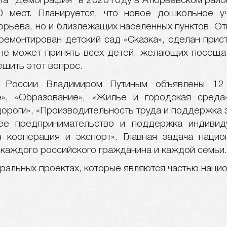
та "Демография" в 2020 году в Атюрьевском райо
90 мест. Планируется, что новое дошкольное 
юрьева, но и близлежащих населенных пунктов. От
ремонтирован детский сад «Сказка», сделан прист
 не может принять всех детей, желающих посещат
ешить этот вопрос.
 России Владимиром Путиным объявлены 12 
е», «Образование», «Жилье и городская среда
ороги», «Производительность труда и поддержка з
ее предпринимательство и поддержка индивид
 кооперация и экспорт». Главная задача наци
 каждого российского гражданина и каждой семьи.
ральных проектах, которые являются частью нацио