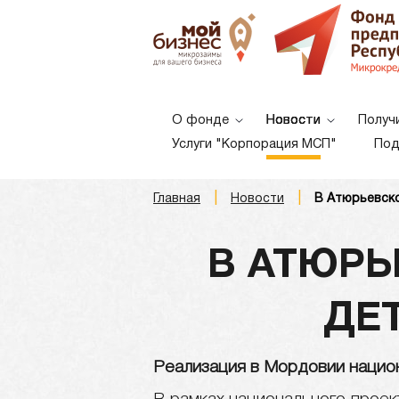
О фонде
Новости
Получ
Услуги "Корпорация МСП"
Под
|
|
Главная
Новости
В Атюрьевско
A
A
A
Шрифт:
В АТЮРЬ
ДЕТ
Реализация в Мордовии нацио