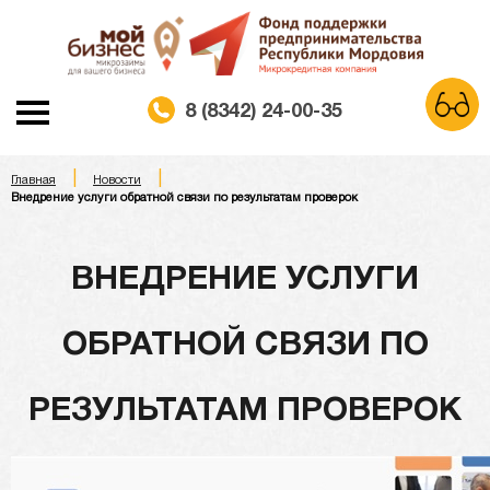
8 (8342) 24-00-35
|
|
A
Главная
Новости
A
A
Шрифт:
Внедрение услуги обратной связи по результатам проверок
Белая схема
Черная схема
Цветовая схема:
ВНЕДРЕНИЕ УСЛУГИ
Обычный сайт
ОБРАТНОЙ СВЯЗИ ПО
РЕЗУЛЬТАТАМ ПРОВЕРОК