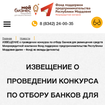
8 (8342) 24-00-35
|
|
A
Главная
Новости
A
A
Шрифт:
ИЗВЕЩЕНИЕ о проведении конкурса по отбору Банков для размещения средств
Микрокредитной компании Фонд поддержки предпринимательства Республики
Мордовия (далее – Фонд) во вклады (депозиты)
Белая схема
Черная схема
Цветовая схема:
Обычный сайт
ИЗВЕЩЕНИЕ О
ПРОВЕДЕНИИ КОНКУРСА
ПО ОТБОРУ БАНКОВ ДЛЯ