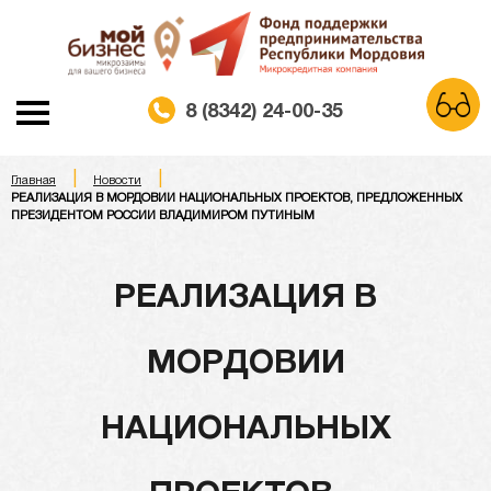
8 (8342) 24-00-35
|
|
A
Главная
Новости
A
A
Шрифт:
РЕАЛИЗАЦИЯ В МОРДОВИИ НАЦИОНАЛЬНЫХ ПРОЕКТОВ, ПРЕДЛОЖЕННЫХ
ПРЕЗИДЕНТОМ РОССИИ ВЛАДИМИРОМ ПУТИНЫМ
Белая схема
Черная схема
Цветовая схема:
РЕАЛИЗАЦИЯ В
Обычный сайт
МОРДОВИИ
НАЦИОНАЛЬНЫХ