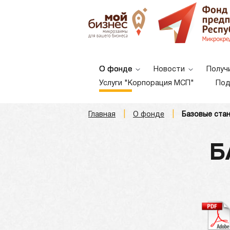
О фонде
Новости
Получ
Услуги "Корпорация МСП"
Под
|
|
Главная
О фонде
Базовые ста
A
A
A
Шрифт:
Б