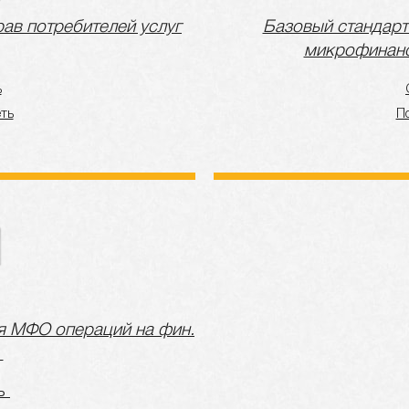
ав потребителей услуг
Базовый стандарт
микрофинанс
ь
ть
П
я МФО операций на фин.
ть