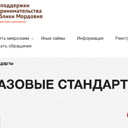
ить микрозаем
Иные займы
Информация
Реест
ать обращение
ндарты
Белая схема
Черная схе
Цветовая схема:
АЗОВЫЕ СТАНДАР