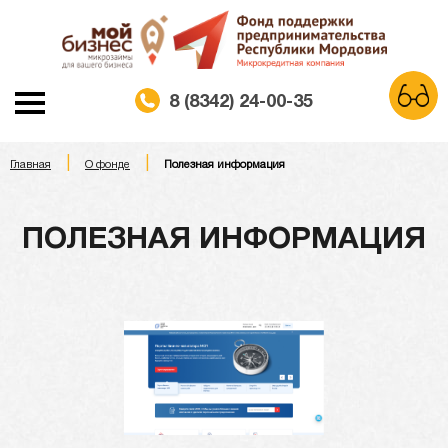
8 (8342) 24-00-35
|
|
A
Главная
О фонде
Полезная информация
A
A
Шрифт:
Белая схема
Черная схема
Цветовая схема:
ПОЛЕЗНАЯ ИНФОРМАЦИЯ
Обычный сайт