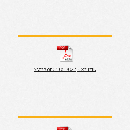
Устав от 04.05.2022
Скачать